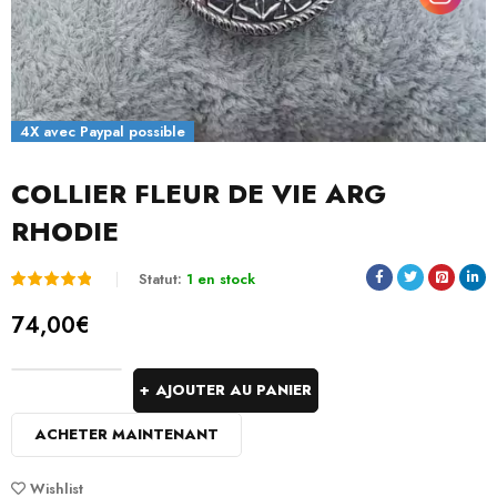
4X avec Paypal possible
COLLIER FLEUR DE VIE ARG
RHODIE
Statut:
1 en stock
Noté
1
5.00
74,00
€
sur 5
basé
AJOUTER AU PANIER
sur
ACHETER MAINTENANT
notation
client
Wishlist