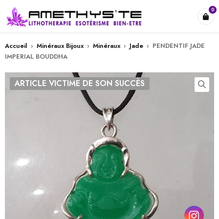
0
Accueil
›
Minéraux Bijoux
›
Minéraux
›
Jade
›
PENDENTIF JADE
IMPERIAL BOUDDHA
ARTICLE VICTIME DE SON SUCCÈS