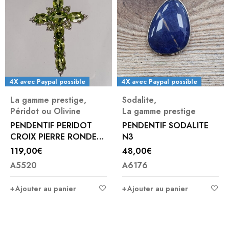
4X avec Paypal possible
4X avec Paypal possible
La gamme prestige
,
Sodalite
,
Péridot ou Olivine
La gamme prestige
PENDENTIF PERIDOT
PENDENTIF SODALITE
CROIX PIERRE RONDE
N3
GM
119,00
€
48,00
€
A5520
A6176
Ajouter au panier
Ajouter au panier