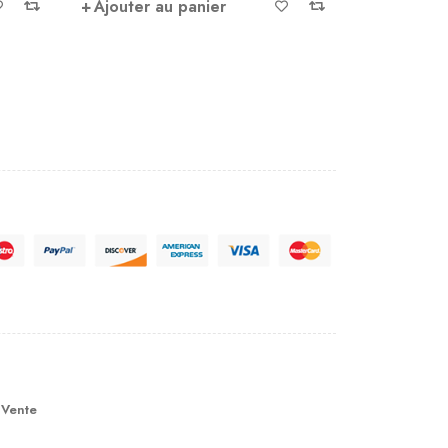
Ajouter au panier
épidote ag
Ajouter 
 Vente