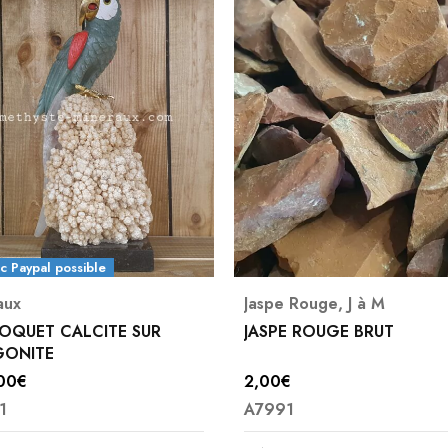
c Paypal possible
aux
Jaspe Rouge
,
J à M
OQUET CALCITE SUR
JASPE ROUGE BRUT
GONITE
00
€
2,00
€
1
A7991