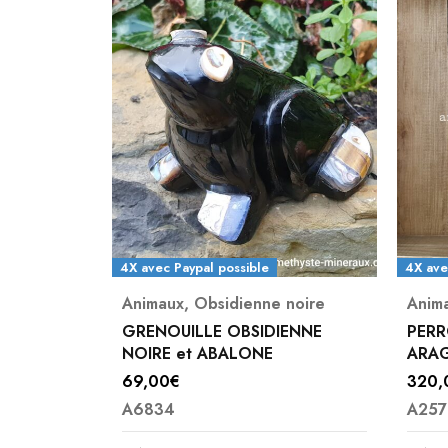
4X avec Paypal possible
4X ave
Animaux
,
Obsidienne noire
Anim
UGE 6 MM
GRENOUILLE OBSIDIENNE
PERR
NOIRE et ABALONE
ARA
69,00
€
320,
A6834
A257