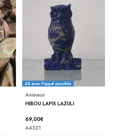
4X avec Paypal possible
Animaux
Animaux
,
U
HIBOU LAPIS LAZULI
Chien Unak
69,00
€
18,00
€
A4321
A7009
L'unakite,