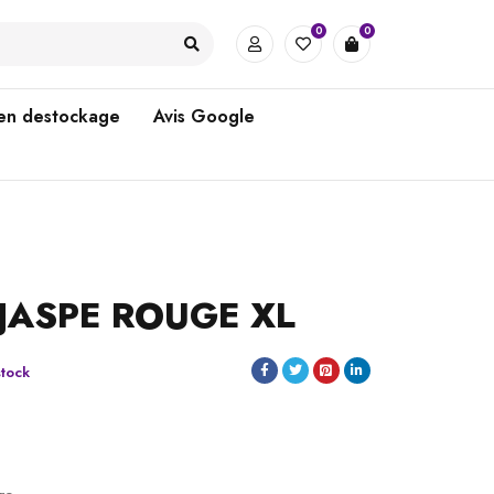
0
0
 en destockage
Avis Google
JASPE ROUGE XL
stock