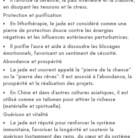
Il favorise la
sérénité
, la
paix intérieure
et la
stabilité
,
en dissipant les tensions et le stress.
Protection et purification
En lithothérapie, le jade est considéré comme une
pierre de
protection douce
contre les énergies
négatives et les influences extérieures perturbatrices.
Il purifie l’aura et aide à
dissoudre les blocages
émotionnels
, favorisant un sentiment de sécurité.
Abondance et prospérité
Le jade est souvent appelé la
“pierre de la chance”
ou la
“pierre des rêves”
. Il est associé à l’
abondance
, la
prospérité
et la
réalisation des projets
.
En Chine et dans d’autres cultures asiatiques, il est
utilisé comme un talisman pour attirer la richesse
(matérielle et spirituelle).
Guérison et vitalité
Le jade est réputé pour
renforcer le système
immunitaire
, favoriser la
longévité
et soutenir la
guérison
(notamment des reins, du cœur et du système