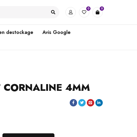
0
0
 en destockage
Avis Google
T CORNALINE 4MM