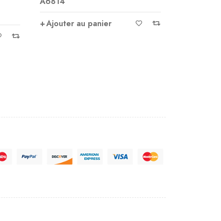
A2275
A2641
Ajouter au panier
Ajoute