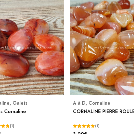
4X avec Paypal possible
à D
,
Cornaline
Cornaline
,
Formes Libre
RNALINE PIERRE ROULEE
CORNALINE FORME LIB
40,00
€
(1)