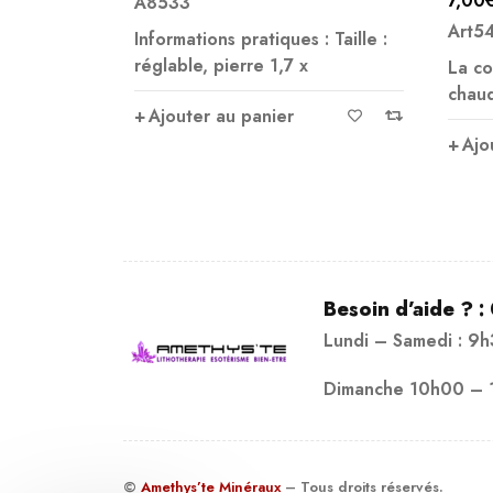
7,00
€
3,
Note
5.00
N
Art5428
A
sur 5
su
es : Taille :
7 x
La cornaline est une pierre
chaude qui réchauffe
r
Ajouter au panier
Besoin d’aide ? :
Lundi – Samedi : 9
Dimanche 10h00 – 
©
Amethys’te Minéraux
– Tous droits réservés.