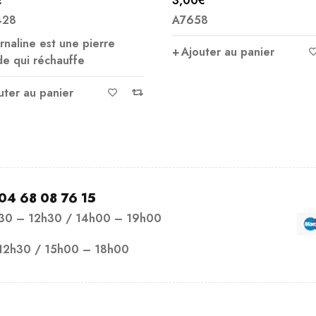
00
€
A6814
ote
5.00
7658
r 5
Ajouter au panier
Ajouter au panier
04 68 08 76 15
h30 – 12h30 / 14h00 – 19h00
12h30 / 15h00 – 18h00