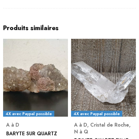
Produits similaires
4X avec Paypal possible
4X avec Paypal possible
A à D
A à D
,
Cristal de Roche
,
N à Q
BARYTE SUR QUARTZ