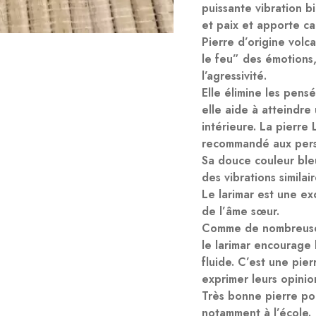
puissante vibration b
et paix et apporte ca
Pierre d’origine volc
le feu” des émotions
l’agressivité.
Elle élimine les pensé
elle aide à atteindre
intérieure. La pierre
recommandé aux perso
Sa douce couleur ble
des vibrations similair
Le
larimar
est une exc
de l’âme sœur.
Comme de nombreuses 
le
larimar
encourage l’
fluide. C’est une pie
exprimer leurs opinion
Très bonne pierre pou
notamment à l’école.