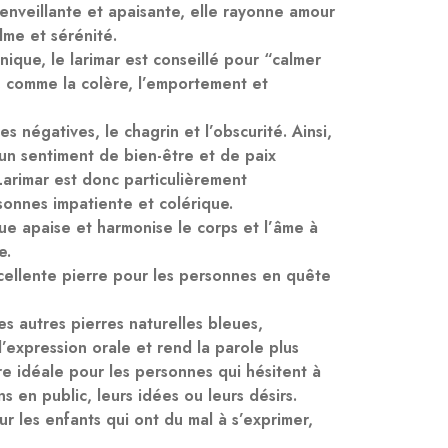
ienveillante et apaisante, elle rayonne amour
lme et sérénité.
anique, le
larimar
est conseillé pour “calmer
, comme la colère, l’emportement et
es négatives, le chagrin et l’obscurité. Ainsi,
 un sentiment de bien-être et de paix
Larimar
est donc particulièrement
nnes impatiente et colérique.
ue apaise et harmonise le corps et l’âme à
e.
ellente pierre pour les personnes en quête
autres pierres naturelles bleues,
expression orale et rend la parole plus
rre idéale pour les personnes qui hésitent à
s en public, leurs idées ou leurs désirs.
r les enfants qui ont du mal à s’exprimer,