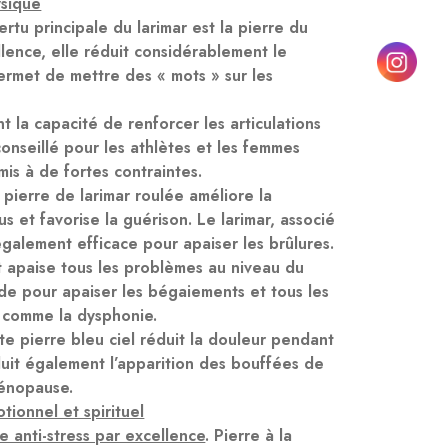
ysique
vertu principale du
larimar
est la pierre du
llence, elle réduit considérablement le
ermet de mettre des « mots » sur les
 la capacité de renforcer les articulations
t conseillé pour les athlètes et les femmes
mis à de fortes contraintes.
 pierre de
larimar
roulée améliore la
us et favorise la guérison. Le
larimar
, associé
également efficace pour apaiser les brûlures.
 apaise tous les problèmes au niveau du
e pour apaiser les bégaiements et tous les
e comme la dysphonie.
e pierre bleu ciel réduit la douleur pendant
duit également l’apparition des bouffées de
ménopause.
tionnel et spirituel
re anti-stress par excellence
. Pierre à la