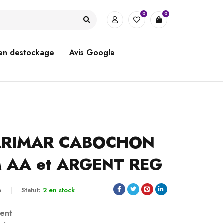
0
0
 en destockage
Avis Google
ARIMAR CABOCHON
 AA et ARGENT REG
e
Statut:
2 en stock
gent