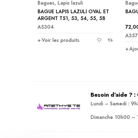
Bagues
,
Malachite
Bagu
 OVAL ET
BAGUE MALACHITE T52
BAGU
 55, 58
72,00
€
129,
A3579
A359
Ajouter au panier
Ajo
Besoin d’aide ? :
Lundi – Samedi : 9
Dimanche 10h00 – 