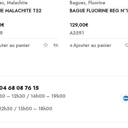
es
,
Fluorine
Bagues
,
Péridot ou Olivine
E FLUORINE REG N°1
BAGUE PERIDOT T55
00
€
66,00
€
1
A5181
uter au panier
Ajouter au panier
04 68 08 76 15
h30 – 12h30 / 14h00 – 19h00
12h30 / 15h00 – 18h00