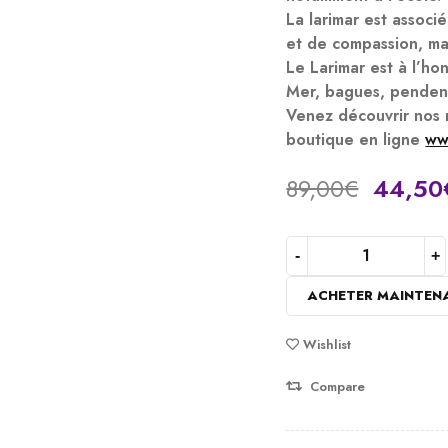
La
larimar
est associé
et de compassion, mai
Le Larimar est à l’ho
Mer, bagues, pendenti
Venez découvrir nos 
boutique en ligne
ww
89,00
€
44,50
Offres se termine 
ACHETER MAINTEN
Wishlist
Compare