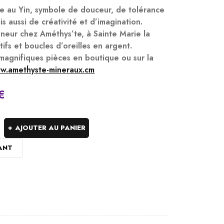
e au Yin, symbole de douceur, de tolérance
s aussi de créativité et d’imagination.
nneur chez Améthys’te, à Sainte Marie la
fs et boucles d’oreilles en argent.
magnifiques pièces en boutique ou sur la
Sold:
0
/
2
w.amethyste-mineraux.cm
€
par:
AJOUTER AU PANIER
ANT