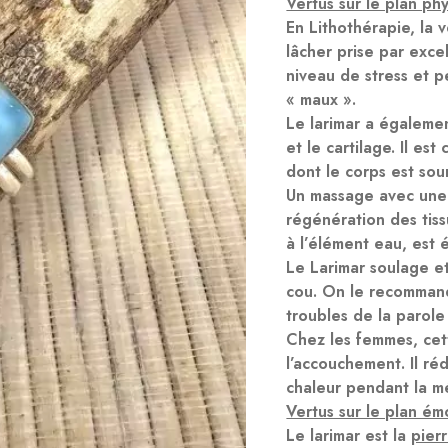
Vertus sur le plan ph
En Lithothérapie, la 
lâcher prise par exce
niveau de stress et p
« maux ».
Le
larimar
a également
et le cartilage. Il es
dont le corps est sou
Un massage avec une
régénération des tiss
à l’élément eau, est 
Le
Larimar
soulage et
cou. On le recommand
troubles de la parol
Chez les femmes, cett
l’accouchement. Il ré
chaleur pendant la 
Vertus sur le plan émo
Le
larimar
est la
pier