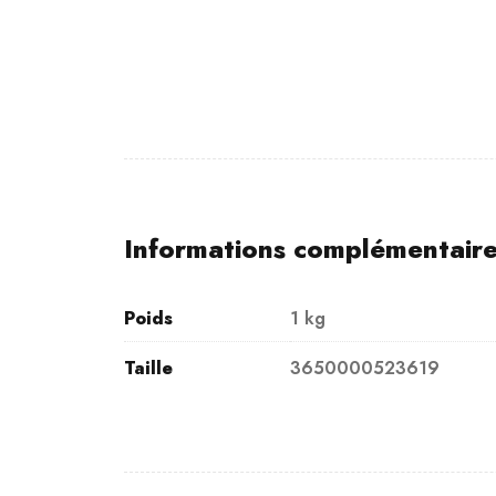
Informations complémentair
Poids
1 kg
Taille
3650000523619