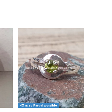
4X avec Paypal possible
4X avec Payp