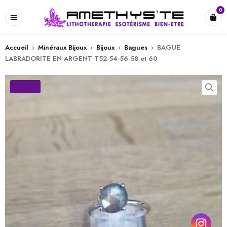
0
Accueil
›
Minéraux Bijoux
›
Bijoux
›
Bagues
›
BAGUE
LABRADORITE EN ARGENT T52-54-56-58 et 60