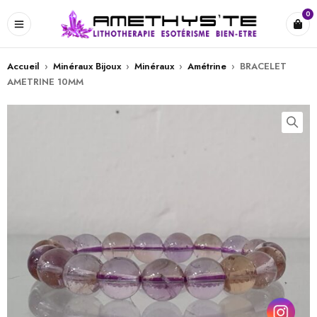
0
Accueil
›
Minéraux Bijoux
›
Minéraux
›
Amétrine
›
BRACELET
AMETRINE 10MM