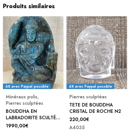
Produits similaires
4X avec Paypal possible
4X avec Paypal possible
Minéraux polis
,
Pierres sculptées
Pierres sculptées
TETE DE BOUDDHA
BOUDDHA EN
CRISTAL DE ROCHE N2
LABRADORITE SCULTÉ
220,00
€
MAIN 25X16 CM 3.148
1990,00
€
A4035