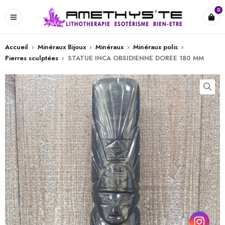
0
Accueil
›
Minéraux Bijoux
›
Minéraux
›
Minéraux polis
›
Pierres sculptées
›
STATUE INCA OBSIDIENNE DOREE 180 MM