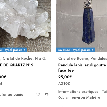
c Paypal possible
al de Roche
,
Pendules
Pierres de Massage
,
Quartz Rose
le lapis lazuli goutte
tée
GUASHA QUARTZ ROSE
0
€
18,00
€
0
A1933
mations pratiques : Taille :
m environ Matière :
Ajouter au panier