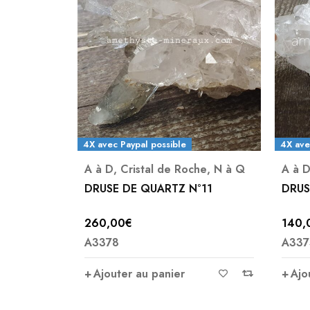
4X avec Paypal possible
4X ave
he
,
N à Q
A à D
,
Cristal de Roche
,
N à Q
Crist
°11
DRUSE DE QUARTZ N°6
Pendu
facet
140,00
€
25,0
A3374
A319
Infor
Ajouter au panier
6,5 c