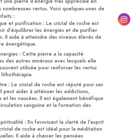
st une pierre d’énergie très appréciée en
es nombreuses vertus. Voici quelques-unes de
faits :
ue et purification
: Le cristal de roche est
r d’équilibrer les énergies et de purifier
ps. Il aide à atteindre des niveaux élevés de
re énergétique.
énergies
: Cette pierre a la capacité
ies des autres minéraux avec lesquels elle
 souvent utilisée pour renforcer les vertus
 lithothérapie.
tre
: Le cristal de roche est réputé pour ses
Il peut aider à atténuer les addictions,
e et les nausées. Il est également bénéfique
circulation sanguine et la formation des
piritualité
: En favorisant la clarté de l’esprit
e cristal de roche est idéal pour la méditation
tuelles. Il aide à chasser les pensées