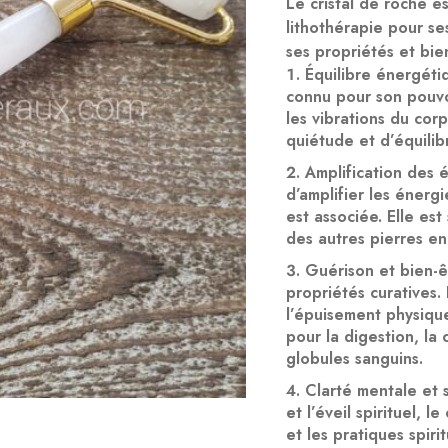
Le cristal de roche e
lithothérapie pour s
ses propriétés et bien
Équilibre énergétiq
connu pour son pouvoi
les vibrations du cor
quiétude et d’équilib
Amplification des 
d’amplifier les énerg
est associée. Elle est
des autres pierres en
Guérison et bien-ê
propriétés curatives. 
l’épuisement physiqu
pour la digestion, la 
globules sanguins.
Clarté mentale et s
et l’éveil spirituel, l
et les pratiques spiri