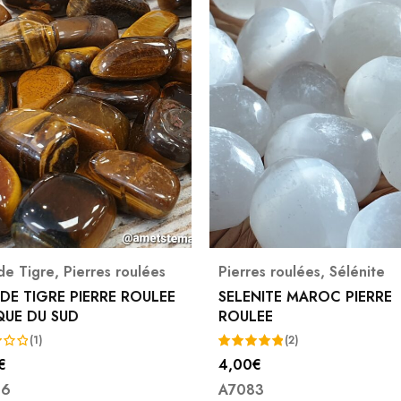
de Tigre
,
Pierres roulées
Pierres roulées
,
Sélénite
 DE TIGRE PIERRE ROULEE
SELENITE MAROC PIERRE
QUE DU SUD
ROULEE
(1)
(2)
€
4,00
€
Note
5.00
46
A7083
sur 5