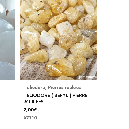
Héliodore
,
Pierres roulées
Labradorit
HELIODORE ( BERYL ) PIERRE
LABRADO
ROULEES
PIERRE RO
2,00
€
(
3,00
€
A7710
Note
5.00
A5799
sur 5