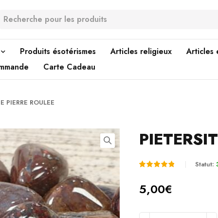
Produits ésotérismes
Articles religieux
Articles
ommande
Carte Cadeau
TE PIERRE ROULEE
PIETERSI
Statut:
Noté
2
5.00
5,00
€
sur 5
basé