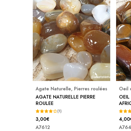
Agate Naturelle
,
Pierres roulées
Oeil 
E ROULEE
AGATE NATURELLE PIERRE
OEIL
ROULEE
AFRI
(1)
3,00
€
4,00
Note
Note
A7612
A76
4.00
3.00