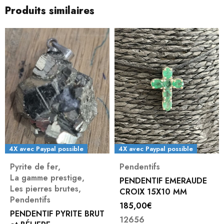
Produits similaires
4X avec Paypal possible
4X avec Paypal possible
Pyrite de fer
,
Pendentifs
La gamme prestige
,
PENDENTIF EMERAUDE
Les pierres brutes
,
CROIX 15X10 MM
Pendentifs
185,00
€
PENDENTIF PYRITE BRUT
12656