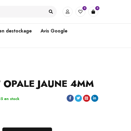
0
0
 en destockage
Avis Google
 OPALE JAUNE 4MM
15 en stock