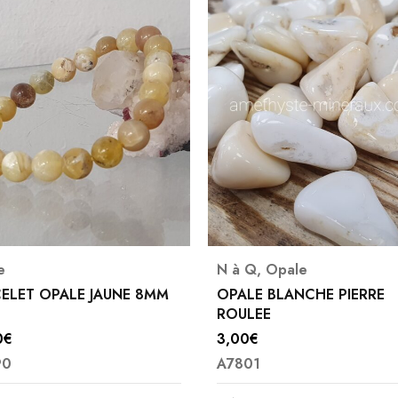
e
N à Q
,
Opale
ELET OPALE JAUNE 8MM
OPALE BLANCHE PIERRE
ROULEE
0
€
3,00
€
90
A7801