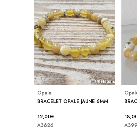
es
Opale
Opal
 ROULEE
BRACELET OPALE JAUNE 6MM
BRAC
12,00
€
18,0
A3626
A39