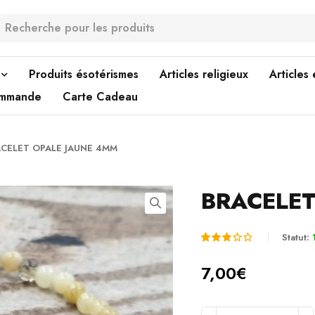
Produits ésotérismes
Articles religieux
Articles
ommande
Carte Cadeau
CELET OPALE JAUNE 4MM
BRACELET
Statut:
Noté
1
7,00
€
3.00
sur