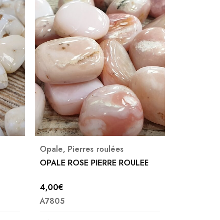
Opale
,
Pierres roulées
N à Q
,
Op
OPALE ROSE PIERRE ROULEE
OPALE PIE
ANDES
4,00
€
7,00
€
A7805
A7807