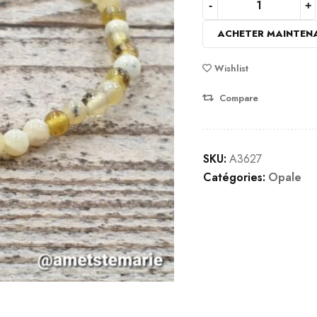
5
basé
ACHETER MAINTEN
sur
notation
Wishlist
client
Compare
SKU:
A3627
Catégories:
Opale