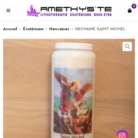
0
Accueil
›
Ésotérisme
›
Neuvaines
›
NEUVAINE SAINT MICHEL