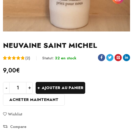
NEUVAINE SAINT MICHEL
(2)
Statut:
32 en stock
Noté
2
5.00
9,00
€
sur 5
basé
AJOUTER AU PANIER
sur
ACHETER MAINTENANT
notations
client
Wishlist
Compare