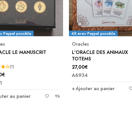
ec Paypal possible
les
Oracles
RACLE DES ANIMAUX
L'ORACLE GE JEU
EMS
00
€
19,95
€
34
A3103
outer au panier
Ajouter au panier