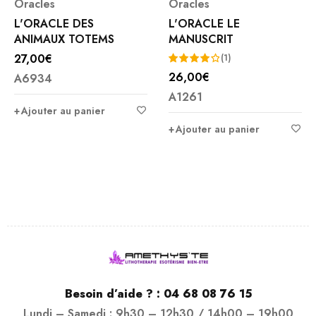
Oracles
Oracles
L'ORACLE DES
L'ORACLE LE
ANIMAUX TOTEMS
MANUSCRIT
27,00
€
(1)
26,00
€
A6934
Note
A1261
4.00
Ajouter au panier
sur 5
Ajouter au panier
Besoin d’aide ? :
04 68 08 76 15
Lundi – Samedi : 9h30 – 12h30 / 14h00 – 19h00