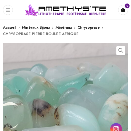
0
Accueil
›
Minéraux Bijoux
›
Minéraux
›
Chrysoprase
›
CHRYSOPRASE PIERRE ROULEE AFRIQUE