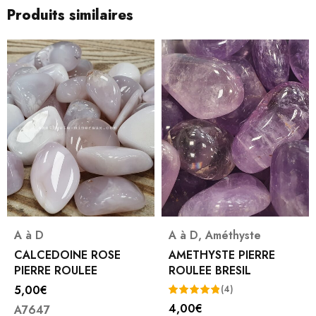
Produits similaires
A à D
A à D
,
Améthyste
CALCEDOINE ROSE
AMETHYSTE PIERRE
PIERRE ROULEE
ROULEE BRESIL
5,00
€
(4)
4,00
€
A7647
Note
5.00