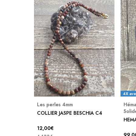
4X ave
dentifs
Les perles 4mm
Hémat
Solid
E DE FER
COLLIER JASPE BESCHIA C4
HEMA
12,00
€
99,0