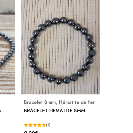
Bracelet 8 mm
,
Hématite de fer
Hématite d
M
BRACELET HEMATITE 8MM
PENDENTI
DE FER 4
8,00
€
(1)