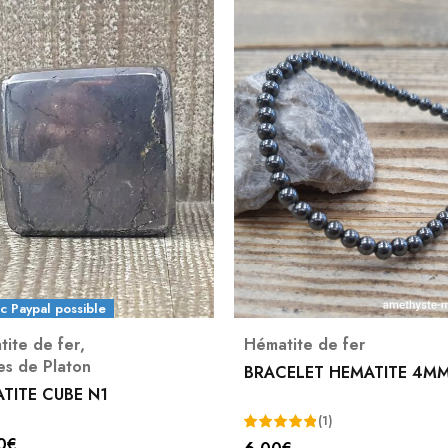
c Paypal possible
ite de fer
,
Hématite de fer
es de Platon
BRACELET HEMATITE 4M
TITE CUBE N1
(1)
0
€