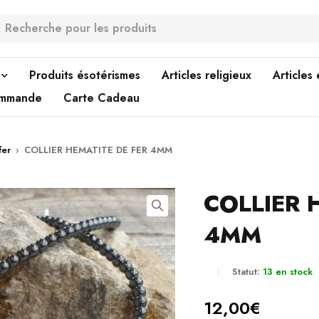
Produits ésotérismes
Articles religieux
Articles
ommande
Carte Cadeau
fer
›
COLLIER HEMATITE DE FER 4MM
COLLIER 
4MM
Statut:
13 en stock
12,00
€