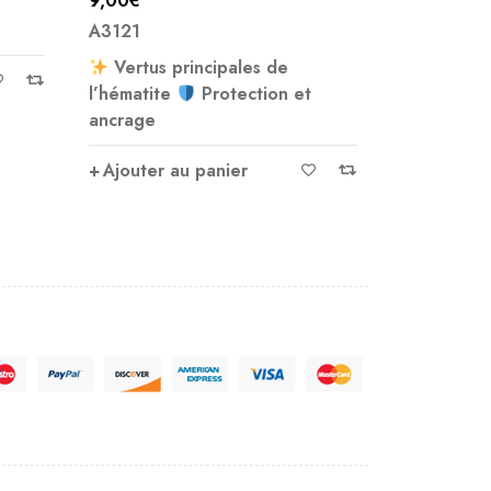
9,00
€
A4258
Note
5.00
A3121
sur 5
Ajouter 
Vertus principales de
l’hématite
Protection et
ancrage
Ajouter au panier