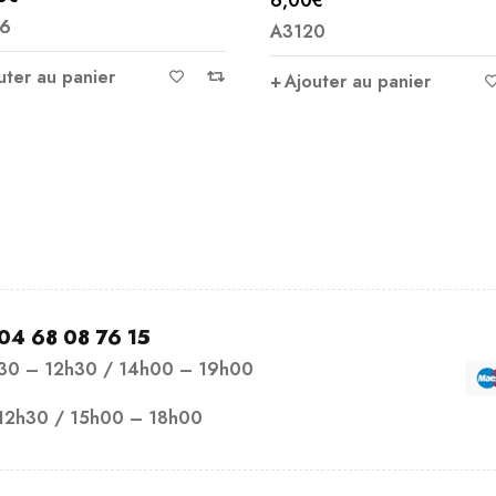
6,00
€
Note
5.00
6
A3120
sur 5
uter au panier
Ajouter au panier
04 68 08 76 15
h30 – 12h30 / 14h00 – 19h00
12h30 / 15h00 – 18h00