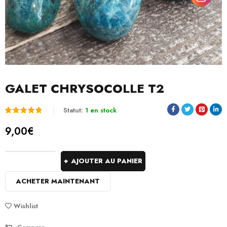
GALET CHRYSOCOLLE T2
Statut:
1 en stock
Noté
1
5.00
9,00
€
sur 5
basé
AJOUTER AU PANIER
sur
ACHETER MAINTENANT
notation
client
Wishlist