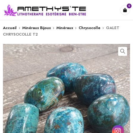
0
Accueil
›
Minéraux Bijoux
›
Minéraux
›
Chrysocolle
›
GALET
CHRYSOCOLLE T2