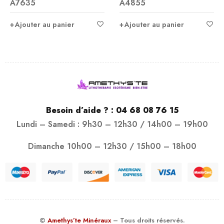
A7635
A4855
sur 5
sur 5
Ajouter au panier
Ajouter au panier
Besoin d’aide ? :
04 68 08 76 15
Lundi – Samedi : 9h30 – 12h30 / 14h00 – 19h00
Dimanche 10h00 – 12h30 / 15h00 – 18h00
©
Amethys’te Minéraux
– Tous droits réservés.