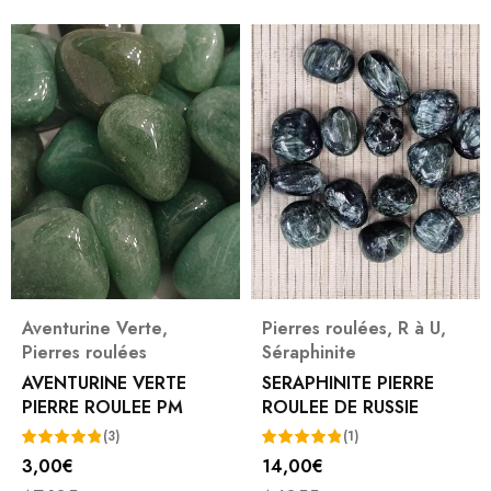
Aventurine Verte
,
Pierres roulées
,
R à U
,
Pierres roulées
Séraphinite
AVENTURINE VERTE
SERAPHINITE PIERRE
PIERRE ROULEE PM
ROULEE DE RUSSIE
(3)
(1)
3,00
€
14,00
€
Note
5.00
Note
5.00