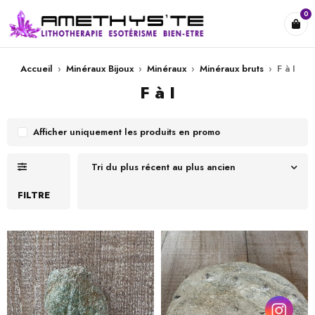
0
Accueil
›
Minéraux Bijoux
›
Minéraux
›
Minéraux bruts
›
F à I
F à I
Afficher uniquement les produits en promo
Tri du plus récent au plus ancien
FILTRE