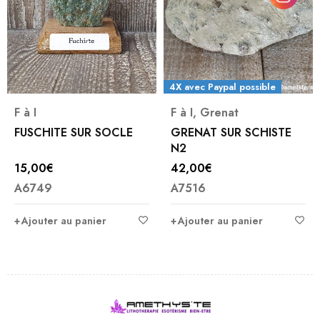
4X avec Paypal possible
F à I
F à I
,
Grenat
FUSCHITE SUR SOCLE
GRENAT SUR SCHISTE
N2
15,00
€
42,00
€
A6749
A7516
Ajouter au panier
Ajouter au panier