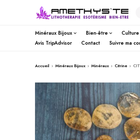
Minéraux Bijoux
Bien-être
Culture
Avis TripAdvisor
Contact
Suivre ma c
Accueil
›
Minéraux Bijoux
›
Minéraux
›
Citrine
›
CI