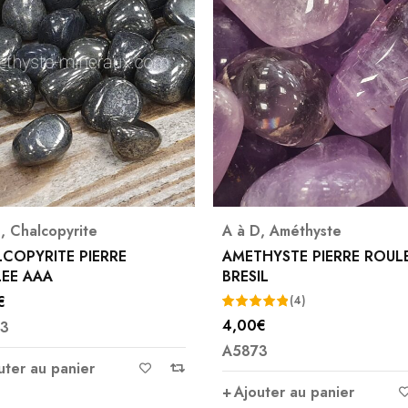
copyrite
A à D
,
Améthyste
RITE PIERRE
AMETHYSTE PIERRE ROULEE
AA
BRESIL
(4)
4,00
€
Note
5.00
A5873
sur 5
u panier
Ajouter au panier