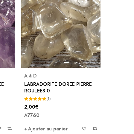
A à D
Chrysocolle
,
Gal
LABRADORITE DOREE PIERRE
GALET CHRYSO
ROULEES 0
12,00
€
(1)
2,00
€
A4832
Note
5.00
A7760
sur 5
Ajouter au pan
Ajouter au panier