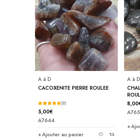
A à D
A à D
,
Chal
NE
CACOXENITE PIERRE ROULEE
CHALCOPY
ROULEE A
8,00
€
(2)
5,00
€
A7653
Note
5.00
A7644
sur 5
Ajouter a
Ajouter au panier