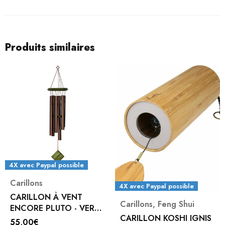
Produits similaires
4X avec Paypal possible
Carillons
4X avec Paypal possible
CARILLON À VENT
Carillons
,
Feng Shui
ENCORE PLUTO - VERT
CARILLON KOSHI IGNIS
ROUGE ( EVERGREEN )
55,00
€