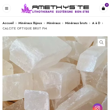
0
Accueil
›
Minéraux Bijoux
›
Minéraux
›
Minéraux bruts
›
A à D
›
CALCITE OPTIQUE BRUT PM