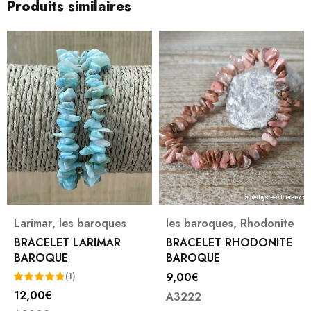
Produits similaires
les baroques
,
Rhodonite
les baroques
,
Shungit
BRACELET RHODONITE
BRACELET SHUNGITE
BAROQUE
BAROQUE
9,00
€
8,00
€
A3222
A2668