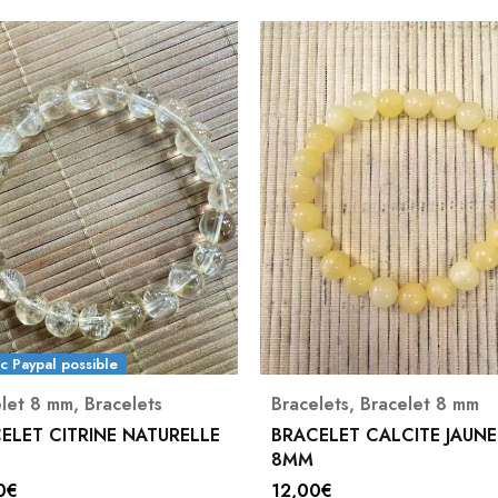
lets
,
Bracelet 8 mm
Bracelet 8 mm
,
Hématite d
ELET CALCITE JAUNE
BRACELET HEMATITE 8M
0
€
(1)