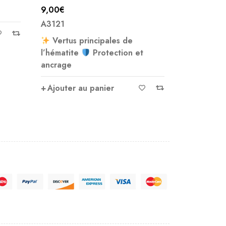
4,00
€
A3329
A7724
Bracelet e
Le bracele
Ajouter au panier
Ajouter 