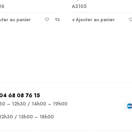
9,00
€
5
Note
5.00
A3121
sur 5
uter au panier
Vertus principales de
l’hématite
Protection et
ancrage
Ajouter au panier
04 68 08 76 15
h30 – 12h30 / 14h00 – 19h00
12h30 / 15h00 – 18h00