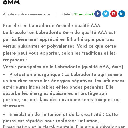
6MM
Ajoutez votre commentaire
Statut:
31 en stock
Bracelet en
Labradorite 6mm de qualité AAA
Le bracelet en
Labradorite 6mm de qualité AAA
est
particulièrement apprécié en lithothérapie pour ses
vertus puissantes et polyvalentes. Voici ce que cette
pierre peut vous apporter, selon les traditions et les
croyances :
Vertus principales de la Labradorite (qualité AAA, 6mm)
Protection énergétique
: La Labradorite agit comme
un
bouclier
contre les énergies négatives, les influences
extérieures indésirables et les ondes pesantes. Elle
absorbe les énergies épuisantes et protège son
porteur, surtout dans des environnements toxiques ou
stressants.
Stimulation de l’intuition et de la créativité
: Cette
pierre est réputée pour
renforcer l’intuition
,
l’imagination et la clarté mentale. Elle aide à développer