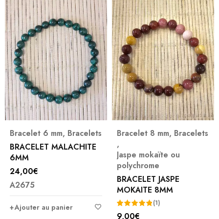
Bracelet 8 mm
,
Bracelets
Angélite
,
Bracelets
,
BRACELET ANGELITE
Jaspe mokaïte ou
PIERRE ROULEE
polychrome
15,00
€
BRACELET JASPE
A2883
MOKAITE 8MM
Vertus
(1)
traditionnellement
9,00
€
Note
5.00