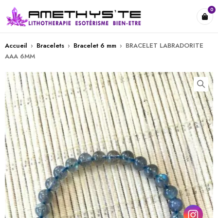
0
Accueil
›
Bracelets
›
Bracelet 6 mm
›
BRACELET LABRADORITE
AAA 6MM