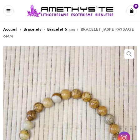
0
Accueil
›
Bracelets
›
Bracelet 6 mm
›
BRACELET JASPE PAYSAGE
6MM