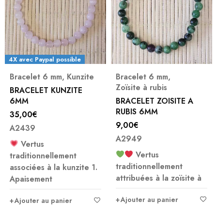
ble
unzite
Bracelet 6 mm
,
Bracelets
,
Bracele
Zoïsite à rubis
,
Bracelet disques
ITE
BRACELET ZOISITE A
BRACELET HÉMAT
RUBIS 6MM
DISQUES ET PERL
HÉMATITE CUIVRÉ
9,00
€
18,00
€
CRÉA
A2949
A10447
Vertus
nt
Ajouter au panier
traditionnellement
nzite 1.
attribuées à la zoïsite à
Ajouter au panier