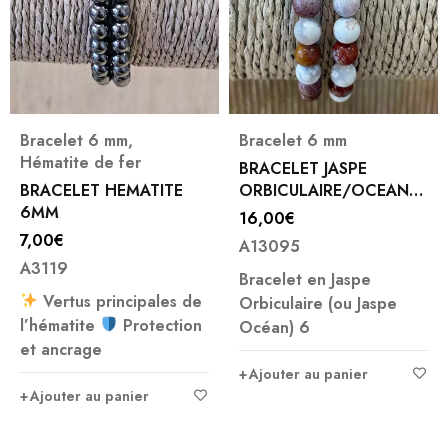
racelet 6 mm
,
Bracelet 6 mm
Br
ématite de fer
BRACELET JASPE
BR
RACELET HEMATITE
ORBICULAIRE/OCEAN
JA
MM
ROSE 6 MM
16,00
€
9,
,00
€
A13095
A3
3119
Bracelet en Jaspe
La 
Vertus principales de
Orbiculaire (ou Jaspe
pie
’hématite
Protection
Océan) 6
t ancrage
A
Ajouter au panier
Ajouter au panier