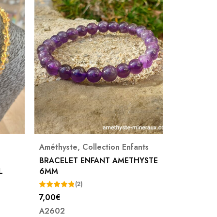
yste
,
Collection Enfants
Collection Enfants
,
Sodalit
ELET ENFANT AMETHYSTE
BRACELET ENFANT SODAL
6MM
7,00
€
(2)
A2603
5.00
2
5