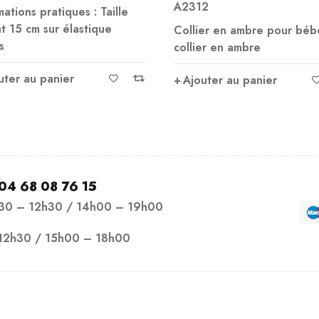
A2312
sur 5
: Taille
Ajou
ique
Collier en ambre pour bébé Le
collier en ambre
Ajouter au panier
04 68 08 76 15
h30 – 12h30 / 14h00 – 19h00
12h30 / 15h00 – 18h00