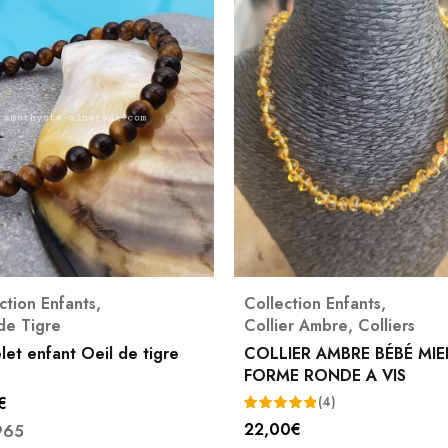
Collection Enfants
,
Améth
Collier Ambre
,
Colliers
BRAC
e tigre
COLLIER AMBRE BÉBÉ MIEL
6MM
FORME RONDE A VIS
(4)
7,00
€
Note
22,00
€
A260
Note
5.00
sur 