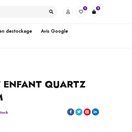
0
0
 en destockage
Avis Google
T ENFANT QUARTZ
M
stock