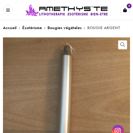
0
Accueil
›
Ésotérisme
›
Bougies végétales
›
BOUGIE ARGENT