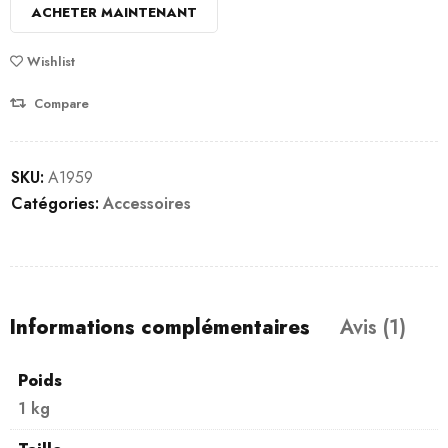
ACHETER MAINTENANT
basé
sur
Wishlist
notation
client
Compare
SKU:
A1959
Catégories:
Accessoires
Informations complémentaires
Avis (1)
Poids
1 kg