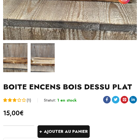
BOITE ENCENS BOIS DESSU PLAT
(1)
Statut:
1 en stock
Noté
1
15,00
€
3.00
sur
AJOUTER AU PANIER
5