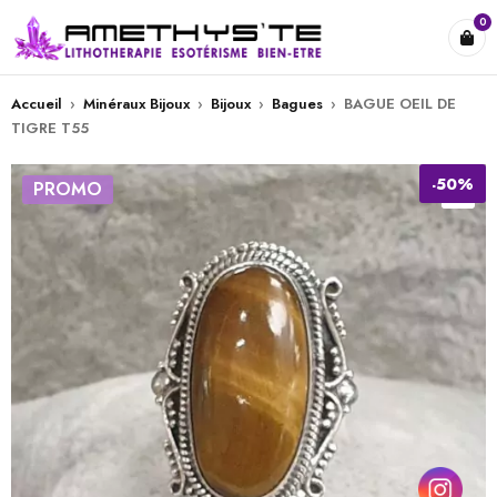
0
Accueil
›
Minéraux Bijoux
›
Bijoux
›
Bagues
›
BAGUE OEIL DE
TIGRE T55
-
50%
PROMO