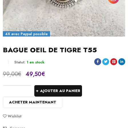
4X avec Paypal possible
BAGUE OEIL DE TIGRE T55
Sold:
0
/
1
Statut:
1 en stock
99,00
€
49,50
€
Offres se termine par:
AJOUTER AU PANIER
ACHETER MAINTENANT
Wishlist