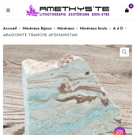
0
Accueil
›
Minéraux Bijoux
›
Minéraux
›
Minéraux bruts
›
A à D
›
ARAGONITE TRANCHE AFGHANISTAN