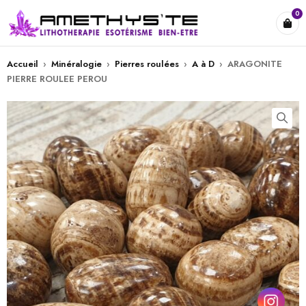
0
Accueil
›
Minéralogie
›
Pierres roulées
›
A à D
›
ARAGONITE
PIERRE ROULEE PEROU