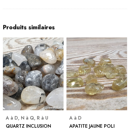
Produits similaires
A à D
,
N à Q
,
R à U
A à D
QUARTZ INCLUSION
APATITE JAUNE POLI