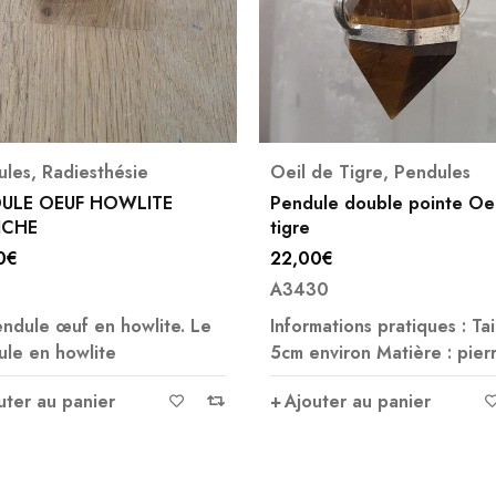
4X avec Paypal possible
de Tigre
,
Pendules
Obsidienne Oeil Céleste
,
Pendules
le double pointe Oeil de
PENDULE OBSIDIENNE OEI
CELESTE EGYPTIEN
0
€
28,00
€
30
A6587
mations pratiques : Taille :
nviron Matière : pierre,
Ajouter au panier
uter au panier