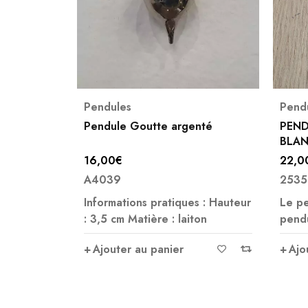
Pendules
,
Radiesthésie
Oeil 
nté
PENDULE OEUF HOWLITE
Pendu
BLANCHE
tigre
22,00
€
22,0
2535
A34
s : Hauteur
Le pendule œuf en howlite. Le
Infor
ton
pendule en howlite
5cm e
Ajouter au panier
Ajo