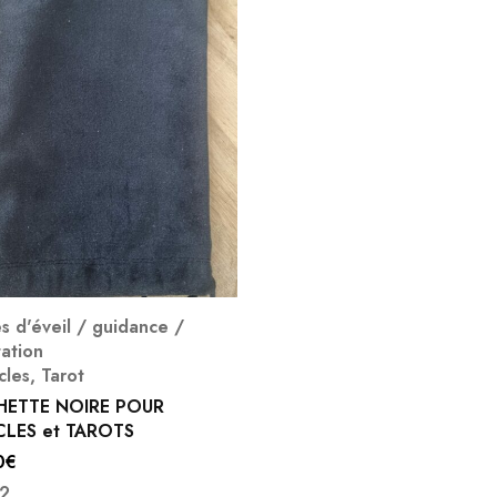
s d'éveil / guidance /
ation
cles
,
Tarot
ETTE NOIRE POUR
LES et TAROTS
0
€
2