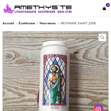
0
Accueil
›
Ésotérisme
›
Neuvaines
›
NEUVAINE SAINT JUDE