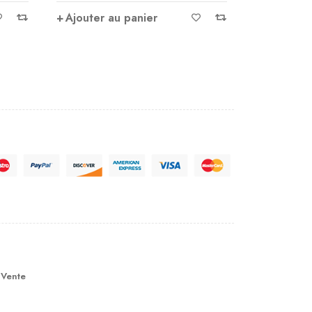
A1039
sur 5
Ajouter 
Ajouter au panier
 Vente