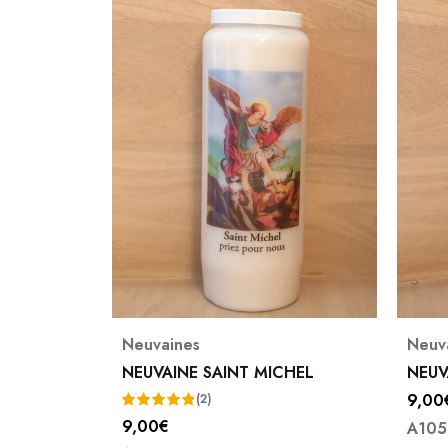
Neuvaines
Neuv
CHEL
NEUVAINE SAINT CYPRIEN
NEUV
9,00
€
9,00
A1050
A105