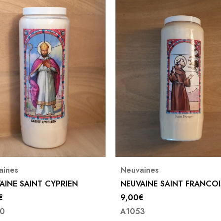
aines
Neuvaines
AINE SAINT FRANCOIS
NEUVAINE VIERGE MARIE
€
9,00
€
3
A1105