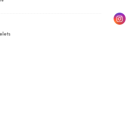
re
elets