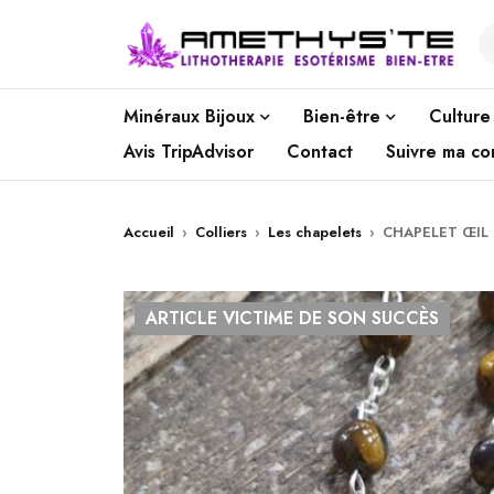
Minéraux Bijoux
Bien-être
Culture
Avis TripAdvisor
Contact
Suivre ma c
Accueil
›
Colliers
›
Les chapelets
›
CHAPELET ŒIL 
ARTICLE VICTIME DE SON SUCCÈS