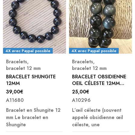
4X avec Paypal possible
4X avec Paypal possible
Bracelets
,
Bracelets
,
bracelet 12 mm
bracelet 12 mm
BRACELET SHUNGITE
BRACELET OBSIDIENNE
12MM
OEIL CÉLESTE 12MM
HOMME
39,00
€
25,00
€
A11680
A10296
Bracelet en Shungite 12
L’œil céleste (souvent
mm Le bracelet en
appelé obsidienne œil
Shungite
céleste, une