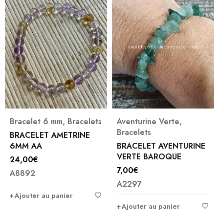
Aventurine Verte
,
Bracelets
,
Bracelet 4 mm
Bracelets
,
Bracelet 6 mm
BRACELET AVENTURINE
BRACELET HÉMATITE et
VERTE BAROQUE
HÉMATITE CUIVRÉE
PERLES CRÉA
7,00
€
16,00
€
A2297
A6422
Ajouter au panier
Ajouter au panier