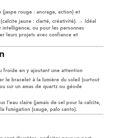
e
(jaspe rouge : ancrage, action) et
(calcite jaune : clarté, créativité). →
Idéal
 intelligence
, ou pour les personnes
er leurs projets
avec confiance et
en
au froide en y ajoutant une attention
er le bracelet à la
lumière du soleil
(surtout
 ou sur un
amas de quartz ou géode
us l’
eau claire
(jamais de sel pour la calcite,
 la
fumigation
(sauge, palo santo).