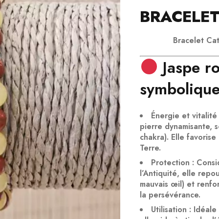
BRACELE
B
racelet Cat
Jaspe r
symboliqu
Énergie et vitalité
pierre
dynamisante
, 
chakra). Elle favorise l
Terre
.
Protection
: Cons
l’Antiquité, elle rep
mauvais œil) et renfo
la
persévérance
.
Utilisation
: Idéale