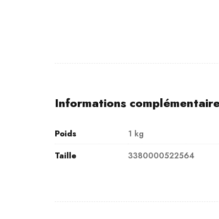
Informations complémentair
Poids
1 kg
Taille
3380000522564