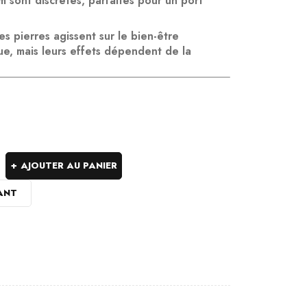
m
sont discrètes, parfaites pour un port
ces pierres agissent sur le
bien-être
ue
, mais leurs effets dépendent de la
AJOUTER AU PANIER
ANT