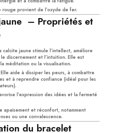
’énergie
et à
combattre la fatigue
.
e rouge provient de l’
oxyde de fer
.
 jaune – Propriétés et
e
a calcite jaune
stimule l’intellect
, améliore
, le
discernement
et l’
intuition
. Elle est
 la
méditation
ou la
visualisation
.
 Elle aide à
dissiper les peurs
, à
combattre
tes
et à
reprendre confiance
(idéal pour les
ateurs).
avorise l’
expression des idées
et la
fermeté
te
apaisement
et
réconfort
, notamment
tenses ou une convalescence.
ation du bracelet