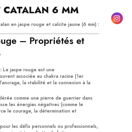
T CATALAN 6 MM
alan en jaspe rouge et calcite jaune (6 mm)
:
ouge – Propriétés et
e
: Le jaspe rouge est une
souvent associée au
chakra racine
(1er
’
ancrage
, la
stabilité
et la
connexion à la
idérée comme une pierre de
guerrier
dans
ousse les énergies négatives (comme le
rce le
courage
, la
détermination
et
 pour les défis personnels ou professionnels,