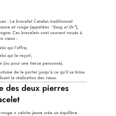
ues
: Le bracelet Catalan traditionnel
jaune et rouge
(appelées
“Sang et Or”
),
ogne. Ces bracelets sont souvent
noués à
ois vœux
:
elui qui l’offre
,
elui qui le reçoit
,
n
(ou pour une tierce personne).
coutume de
le porter jusqu’à ce qu’il se brise
lisant la réalisation des vœux.
e des deux pierres
acelet
 rouge + calcite jaune
crée un équilibre