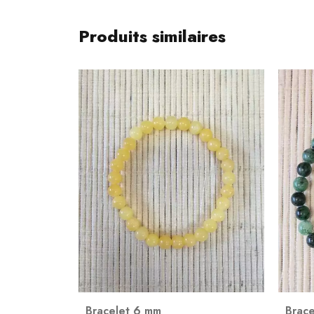
Produits similaires
4X ave
Bracelet 6 mm
,
Zoïsite à rubis
Brace