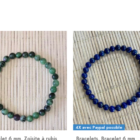
c Paypal possible
4X avec Paypal possible
lets
,
Bracelet 6 mm
Bracelets
,
Bracelet 10 mm
,