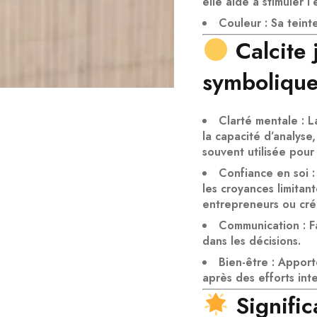
elle aide à
stimuler l
Couleur
: Sa teint
Calcite
symboliqu
Clarté mentale
: L
la
capacité d’analyse
souvent utilisée pour
Confiance en soi
:
les croyances limitan
entrepreneurs ou cré
Communication
: F
dans les décisions
.
Bien-être
: Appor
après des efforts in
Signific