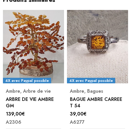
4X avec Paypal possible
4X avec Paypal possible
Ambre
,
Arbre de vie
Ambre
,
Bagues
ARBRE DE VIE AMBRE
BAGUE AMBRE CARREE
GM
T 54
139,00
€
39,00
€
A2306
A6277