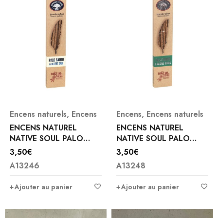
Encens naturels
,
Encens
Encens
,
Encens naturels
ENCENS NATUREL
ENCENS NATUREL
NATIVE SOUL PALO
NATIVE SOUL PALO
SANTO et SAUGE DU
SANTO et HERBES
3,50
€
3,50
€
DESERT
SACRÉES
A13246
A13248
Ajouter au panier
Ajouter au panier