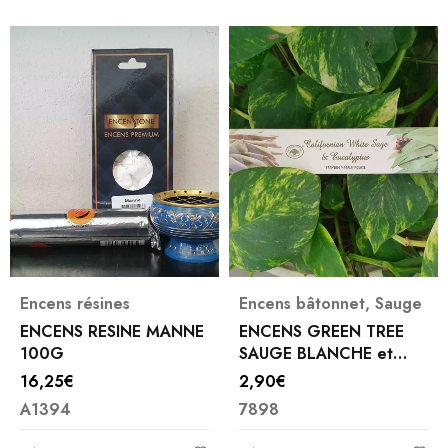
Encens résines
Encens bâtonnet
,
Sauge
ENCENS RESINE MANNE
ENCENS GREEN TREE
100G
SAUGE BLANCHE et
EUCALYPTUS
16,25
€
2,90
€
A1394
7898