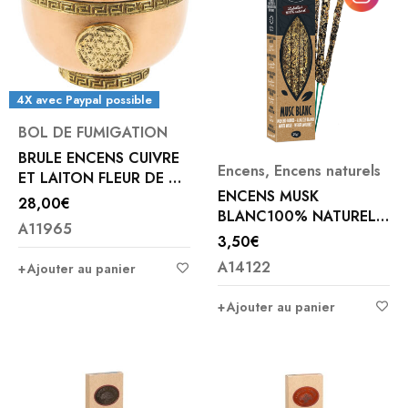
4X avec Paypal possible
BOL DE FUMIGATION
BRULE ENCENS CUIVRE
Encens
,
Encens naturels
ET LAITON FLEUR DE VIE
ENCENS MUSK
OU ARBRE DE VIE
28,00
€
BLANC100% NATUREL
A11965
20 GR
3,50
€
A14122
Ajouter au panier
Ajouter au panier