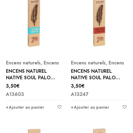
Encens naturels
,
Encens
Encens naturels
,
Encens
ENCENS NATUREL
ENCENS NATUREL
NATIVE SOUL PALO
NATIVE SOUL PALO
SANTO et WHITE SAGE
SANTO et SANG DE
3,50
€
3,50
€
DRAGON
A13603
A13247
Ajouter au panier
Ajouter au panier